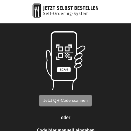
Jetzt QR-Code scannen
oder
Code hier manuell eingeben